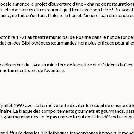
 locale annonce le projet d’ouverture d’une « chaîne de restauratio
s jets d’assiettes du restaurant qu'il tient avec son frère ! Provoc
ne, ne fait qu'un tour. Il alerte le ban et l'arrière-ban du monde 
 octobre 1991 au théâtre municipal de Roanne dans le but de fonder
iation des Bibliothèques gourmandes, nom plus efficace pour aller à
 directeur du Livre au ministère de la culture et président du Centr
 notamment, sont de l’aventure.
illet 1992 avec la ferme volonté d’éviter le recueil de cuisine ou le
plinaire. La traque des comportements gourmets et gourmands, passé
. La gourmandise n’est-elle pas une vertu qui doit être défendue et qu
est diffusée dans les bibliothèques francophones à travers le monde