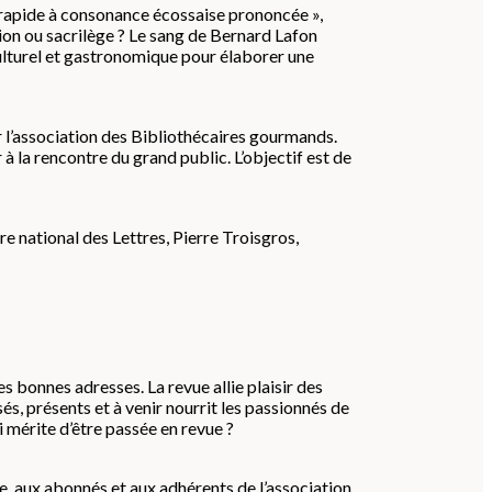
n rapide à consonance écossaise prononcée »,
ation ou sacrilège ? Le sang de Bernard Lafon
culturel et gastronomique pour élaborer une
 l’association des Bibliothécaires gourmands.
 la rencontre du grand public. L’objectif est de
e national des Lettres, Pierre Troisgros,
s bonnes adresses. La revue allie plaisir des
s, présents et à venir nourrit les passionnés de
i mérite d’être passée en revue ?
, aux abonnés et aux adhérents de l’association.