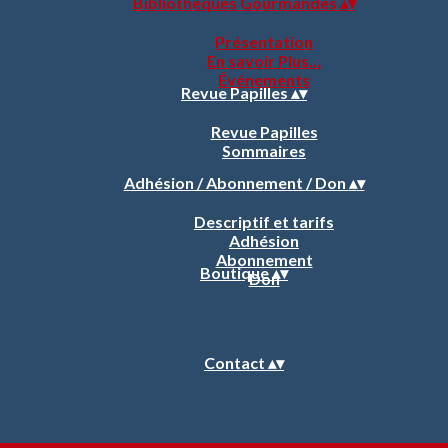
Bibliothèques Gourmandes
▴
▾
Présentation
En savoir Plus...
Événements
Revue Papilles
▴
▾
Revue Papilles
Sommaires
Adhésion / Abonnement / Don
▴
▾
Descriptif et tarifs
Adhésion
Abonnement
Boutique
▴
▾
Don
Contact
▴
▾