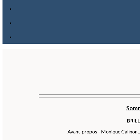
Somm
BRIL
Avant-propos - Monique Calinon, J