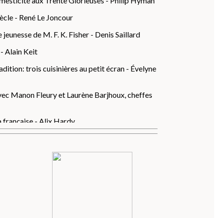
 domesticité aux Trente Glorieuses - Philip Hyman
ècle - René Le Joncour
 jeunesse de M. F. K. Fisher - Denis Saillard
- Alain Keit
dition: trois cuisinières au petit écran - Évelyne
vec Manon Fleury et Laurène Barjhoux, cheffes
 française - Alix Hardy
Frédiani