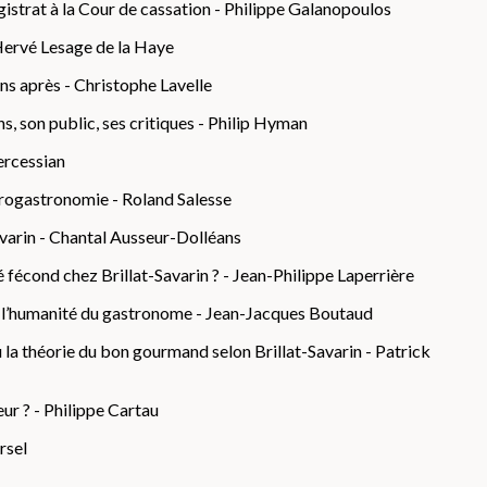
istrat à la Cour de cassation - Philippe Galanopoulos
 Hervé Lesage de la Haye
ans après - Christophe Lavelle
ns, son public, ses critiques - Philip Hyman
ercessian
eurogastronomie - Roland Salesse
avarin - Chantal Ausseur-Dolléans
é fécond chez Brillat-Savarin ? - Jean-Philippe Laperrière
ou l’humanité du gastronome - Jean-Jacques Boutaud
 la théorie du bon gourmand selon Brillat-Savarin - Patrick
eur ? - Philippe Cartau
rsel
rillat-Savarin - Julia Csergo