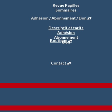
Revue Papilles
Sommaires
Adhésion / Abonnement / Don
▴
▾
Descriptif et tarifs
Adhésion
Abonnement
Boutique
▴
▾
Don
Contact
▴
▾