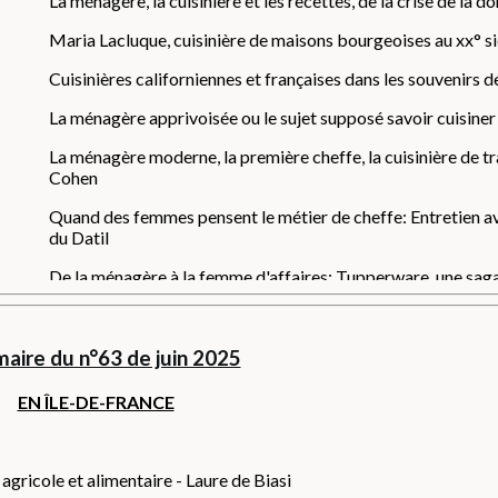
La ménagère, la cuisinière et les recettes, de la crise de la
Maria Lacluque, cuisinière de maisons bourgeoises au xx° si
Cuisinières californiennes et françaises dans les souvenirs de
La ménagère apprivoisée ou le sujet supposé savoir cuisiner 
La ménagère moderne, la première cheffe, la cuisinière de tra
Cohen
Quand des femmes pensent le métier de cheffe: Entretien a
du Datil
De la ménagère à la femme d'affaires: Tupperware, une saga
Ce que les femmes font à la cuisine - Entretien avec Vérane 
aire du n°63 de juin 2025
EN ÎLE-DE-FRANCE
agricole et alimentaire - Laure de Biasi