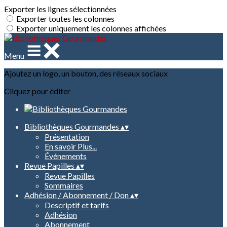
Exporter les lignes sélectionnées
Exporter toutes les colonnes
Exporter uniquement les colonnes affichées
Menu
Ajoutez un logo, un bouton, des réseaux sociaux
Cliquez pour éditer
Bibliothèques Gourmandes
▴
▾
Présentation
En savoir Plus...
Événements
Revue Papilles
▴
▾
Revue Papilles
Sommaires
Adhésion / Abonnement / Don
▴
▾
Descriptif et tarifs
Adhésion
Abonnement