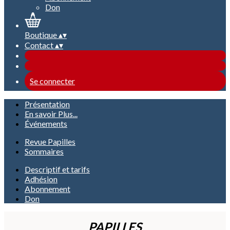
Don
Boutique
▴
▾
Contact
▴
▾
Se connecter
Présentation
En savoir Plus...
Événements
Revue Papilles
Sommaires
Descriptif et tarifs
Adhésion
Abonnement
Don
PAPILLES