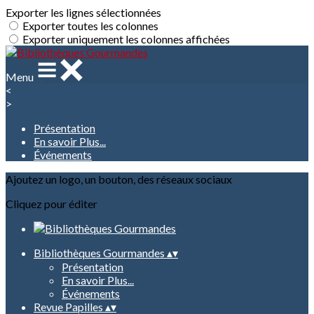
Exporter les lignes sélectionnées
Exporter toutes les colonnes
Exporter uniquement les colonnes affichées
Menu
<
>
Présentation
En savoir Plus...
Événements
Ajoutez un logo, un bouton, des réseaux sociaux
Cliquez pour éditer
Bibliothèques Gourmandes
▴
▾
Présentation
En savoir Plus...
Événements
Revue Papilles
▴
▾