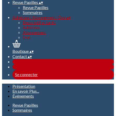
Revue Papilles
▴
▾
Revue Papilles
Sommaires
Adhésion / Abonnement / Don
▴
▾
Descriptif et tarifs
Adhésion
Abonnement
Don
Boutique
▴
▾
Contact
▴
▾
Se connecter
Présentation
En savoir Plus...
Événements
Revue Papilles
Sommaires